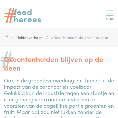
Overslaan
en
naar
MENU
de
inhoud
Kruimelpad
gaan
Heldenverhalen
#FoodHeroes in de groentesector
#FoodHeroes in de gro
Groentenhelden blijven op de
been
Ook in de groenteverwerking en -handel is de
impact van de coronacrisis voelbaar.
Gelukkig kan de industrie tegen een stootje en
is er genoeg voorraad om iedereen te
voorzien van de dagelijkse portie groenten en
fruit. Maar dat zou niet lukken zonder de